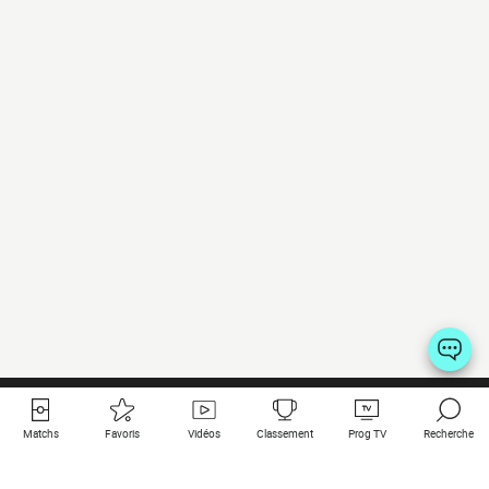
Matchs
Favoris
Vidéos
Classement
Prog TV
Recherche
Liens utiles
Clubs à la une