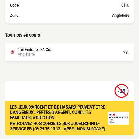
Code
CHC
Zone
Angleterre
Tournois en cours
The Emirates FA Cup
Angleterre
LES JEUX D'ARGENT ET DE HASARD PEUVENT ÊTRE
DANGEREUX : PERTES D'ARGENT, CONFLITS
FAMILIAUX, ADDICTION…
RETROUVEZ NOS CONSEILS SUR JOUEURS-INFO-
SERVICE.FR (09 74 75 13 13 - APPEL NON SURTAXÉ)