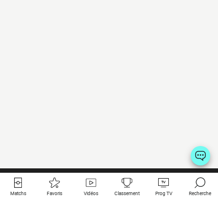
Matchs
Favoris
Vidéos
Classement
Prog TV
Recherche
Liens utiles
Clubs à la une