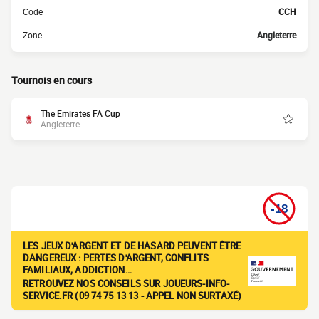
Code
CCH
Zone
Angleterre
Tournois en cours
The Emirates FA Cup
Angleterre
LES JEUX D'ARGENT ET DE HASARD PEUVENT ÊTRE
DANGEREUX : PERTES D'ARGENT, CONFLITS
FAMILIAUX, ADDICTION…
RETROUVEZ NOS CONSEILS SUR JOUEURS-INFO-
SERVICE.FR (09 74 75 13 13 - APPEL NON SURTAXÉ)