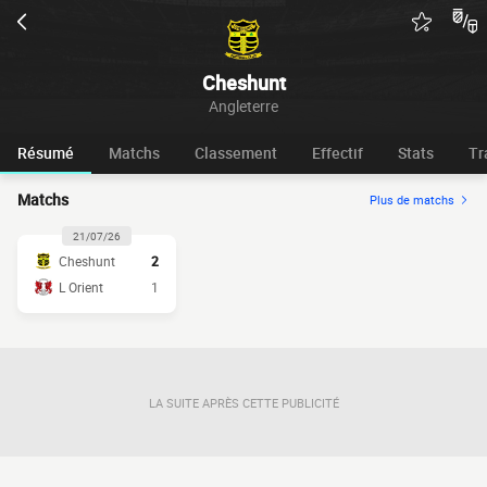
Cheshunt
Angleterre
Résumé
Matchs
Classement
Effectif
Stats
Tr
Matchs
Plus de matchs
21/07/26
Cheshunt
2
L Orient
1
LA SUITE APRÈS CETTE PUBLICITÉ