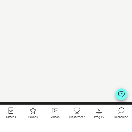
Matchs
Favoris
Vidéos
Classement
Prog TV
Recherche
Liens utiles
Clubs à la une