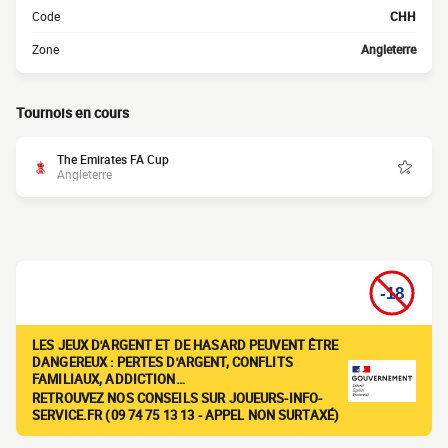
Code
CHH
Zone
Angleterre
Tournois en cours
The Emirates FA Cup
Angleterre
LES JEUX D'ARGENT ET DE HASARD PEUVENT ÊTRE
DANGEREUX : PERTES D'ARGENT, CONFLITS
FAMILIAUX, ADDICTION…
RETROUVEZ NOS CONSEILS SUR JOUEURS-INFO-
SERVICE.FR (09 74 75 13 13 - APPEL NON SURTAXÉ)