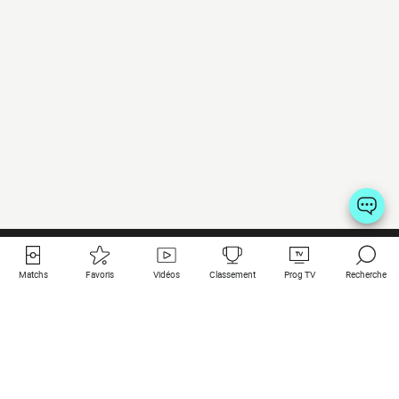
Matchs
Favoris
Vidéos
Classement
Prog TV
Recherche
Liens utiles
Clubs à la une
Tous les matchs
PSG
Matchs en live
Bayern Munich
Derniers résultats
Real Madrid
Matchs à venir
Inter