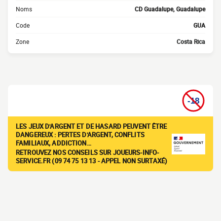
Noms
CD Guadalupe, Guadalupe
Code
GUA
Zone
Costa Rica
LES JEUX D'ARGENT ET DE HASARD PEUVENT ÊTRE
DANGEREUX : PERTES D'ARGENT, CONFLITS
FAMILIAUX, ADDICTION…
RETROUVEZ NOS CONSEILS SUR JOUEURS-INFO-
SERVICE.FR (09 74 75 13 13 - APPEL NON SURTAXÉ)