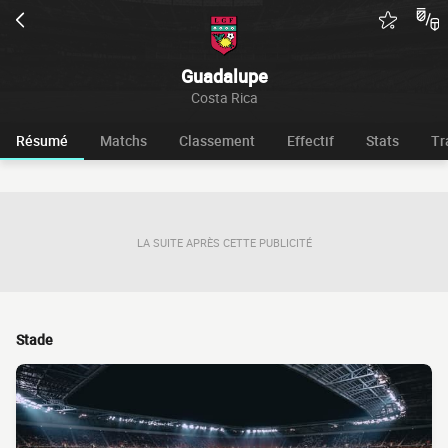
Guadalupe
Costa Rica
Résumé
Matchs
Classement
Effectif
Stats
Tr
LA SUITE APRÈS CETTE PUBLICITÉ
Stade