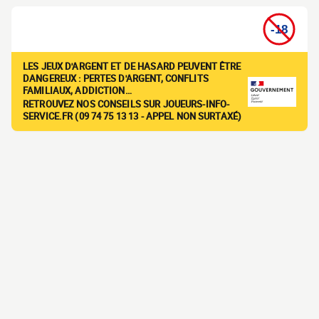
LES JEUX D'ARGENT ET DE HASARD PEUVENT ÊTRE
DANGEREUX : PERTES D'ARGENT, CONFLITS
FAMILIAUX, ADDICTION…
RETROUVEZ NOS CONSEILS SUR JOUEURS-INFO-
SERVICE.FR (09 74 75 13 13 - APPEL NON SURTAXÉ)