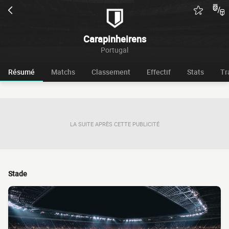
Carapinheirens
Portugal
Résumé
Matchs
Classement
Effectif
Stats
Tr
LA SUITE APRÈS CETTE PUBLICITÉ
Stade