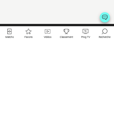
Matchs
Favoris
Vidéos
Classement
Prog TV
Recherche
Liens utiles
Clubs à la une
Tous les matchs
PSG
Matchs en live
Bayern Munich
Derniers résultats
Real Madrid
Matchs à venir
Inter
Match en streaming
Juventus
Contact
Manchester City
Mentions légales
Manchester United
Les amis de Foot Direct
Liverpool
Les guides de Foot Direct