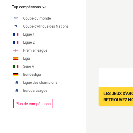
Top compétitions
Coupe du monde
Coupe d'Afrique des Nations
Ligue 1
Ligue 2
Premier league
Liga
Serie A
Bundesliga
Ligue des champions
Europa League
LES JEUX D'AR
RETROUVEZ NOS
Plus de compétitions