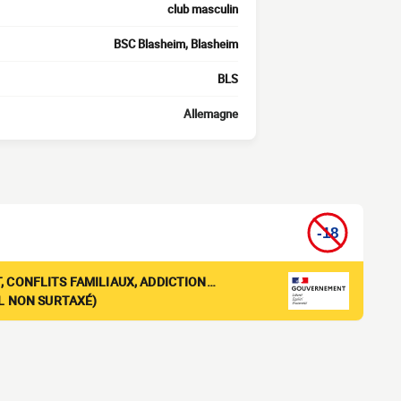
club masculin
BSC Blasheim, Blasheim
BLS
Allemagne
, CONFLITS FAMILIAUX, ADDICTION…
EL NON SURTAXÉ)