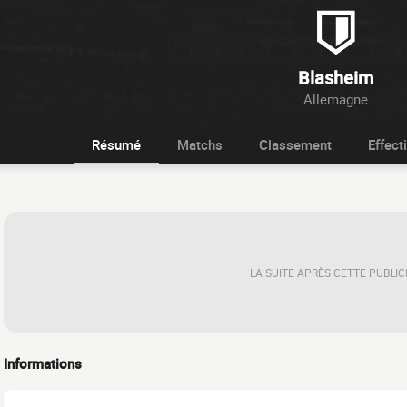
Blasheim
Allemagne
Résumé
Matchs
Classement
Effecti
LA SUITE APRÈS CETTE PUBLIC
Informations