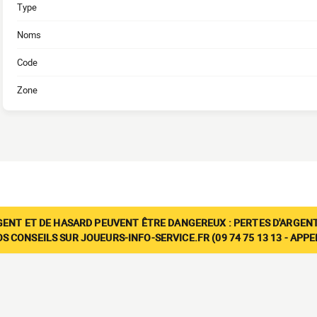
Type
Noms
Code
Zone
GENT ET DE HASARD PEUVENT ÊTRE DANGEREUX : PERTES D'ARGENT
 CONSEILS SUR JOUEURS-INFO-SERVICE.FR (09 74 75 13 13 - APP