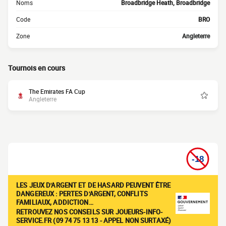
Noms
Broadbridge Heath, Broadbridge
Code
BRO
Zone
Angleterre
Tournois en cours
The Emirates FA Cup
Angleterre
LES JEUX D'ARGENT ET DE HASARD PEUVENT ÊTRE
DANGEREUX : PERTES D'ARGENT, CONFLITS
FAMILIAUX, ADDICTION…
RETROUVEZ NOS CONSEILS SUR JOUEURS-INFO-
SERVICE.FR (09 74 75 13 13 - APPEL NON SURTAXÉ)