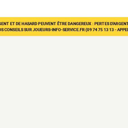
GENT ET DE HASARD PEUVENT ÊTRE DANGEREUX : PERTES D'ARGENT
 CONSEILS SUR JOUEURS-INFO-SERVICE.FR (09 74 75 13 13 - APP