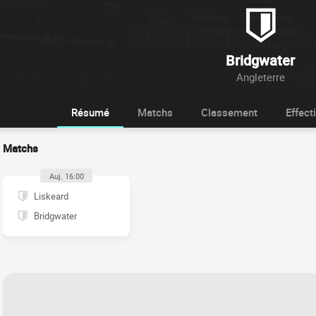
Bridgwater
Angleterre
Résumé
Matchs
Classement
Effecti
Matchs
Auj. 16:00
Liskeard
Bridgwater