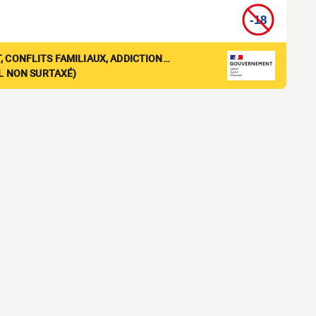
, CONFLITS FAMILIAUX, ADDICTION…
EL NON SURTAXÉ)