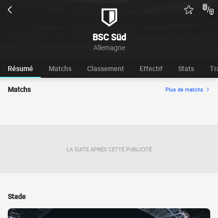
BSC Süd
Allemagne
Résumé
Matchs
Classement
Effectif
Stats
Tr
Matchs
Plus de matchs
LA SUITE APRÈS CETTE PUBLICITÉ
Stade