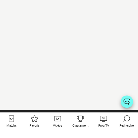
Matchs
Favoris
Vidéos
Classement
Prog TV
Recherche
Liens utiles
Clubs à la une