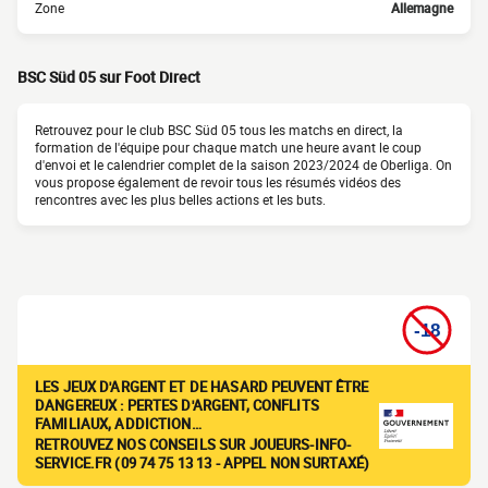
Zone
Allemagne
BSC Süd 05 sur Foot Direct
Retrouvez pour le club BSC Süd 05 tous les matchs en direct, la
formation de l'équipe pour chaque match une heure avant le coup
d'envoi et le calendrier complet de la saison 2023/2024 de Oberliga. On
vous propose également de revoir tous les résumés vidéos des
rencontres avec les plus belles actions et les buts.
LES JEUX D'ARGENT ET DE HASARD PEUVENT ÊTRE
DANGEREUX : PERTES D'ARGENT, CONFLITS
FAMILIAUX, ADDICTION…
RETROUVEZ NOS CONSEILS SUR JOUEURS-INFO-
SERVICE.FR (09 74 75 13 13 - APPEL NON SURTAXÉ)