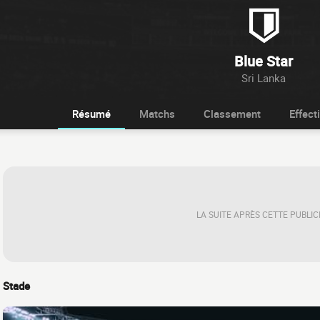
Blue Star
Sri Lanka
Résumé
Matchs
Classement
Effecti
LA SUITE APRÈS CETTE PUBLIC
Stade