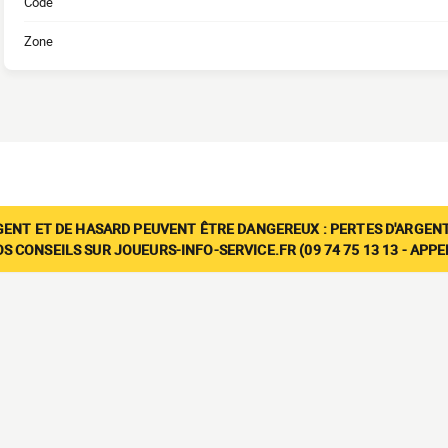
Code
Zone
GENT ET DE HASARD PEUVENT ÊTRE DANGEREUX : PERTES D'ARGENT
 CONSEILS SUR JOUEURS-INFO-SERVICE.FR (09 74 75 13 13 - APP