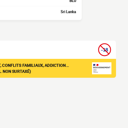
BLU
Sri Lanka
, CONFLITS FAMILIAUX, ADDICTION…
EL NON SURTAXÉ)