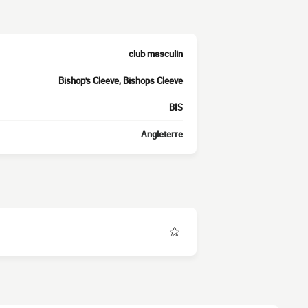
club masculin
Bishop's Cleeve, Bishops Cleeve
BIS
Angleterre