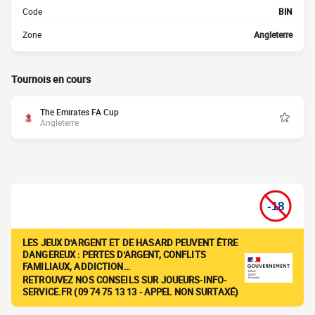
Code
BIN
Zone
Angleterre
Tournois en cours
The Emirates FA Cup
Angleterre
LES JEUX D'ARGENT ET DE HASARD PEUVENT ÊTRE
DANGEREUX : PERTES D'ARGENT, CONFLITS
FAMILIAUX, ADDICTION…
RETROUVEZ NOS CONSEILS SUR JOUEURS-INFO-
SERVICE.FR (09 74 75 13 13 - APPEL NON SURTAXÉ)