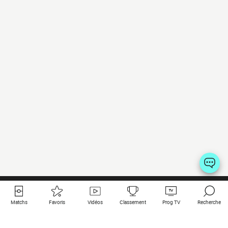
Matchs
Favoris
Vidéos
Classement
Prog TV
Recherche
Liens utiles
Clubs à la une