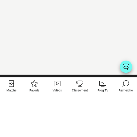
Matchs
Favoris
Vidéos
Classement
Prog TV
Recherche
Liens utiles
Clubs à la une
Tous les matchs
PSG
Matchs en live
Bayern Munich
Derniers résultats
Real Madrid
Matchs à venir
Inter
Match en streaming
Juventus