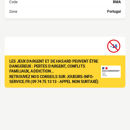
Code
BMA
Zone
Portugal
LES JEUX D'ARGENT ET DE HASARD PEUVENT ÊTRE
DANGEREUX : PERTES D'ARGENT, CONFLITS
FAMILIAUX, ADDICTION…
RETROUVEZ NOS CONSEILS SUR JOUEURS-INFO-
SERVICE.FR (09 74 75 13 13 - APPEL NON SURTAXÉ)