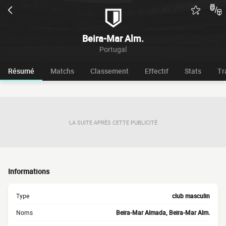
Beira-Mar Alm.
Portugal
Résumé
Matchs
Classement
Effectif
Stats
Tr
LA SUITE APRÈS CETTE PUBLICITÉ
Informations
Type
club masculin
Noms
Beira-Mar Almada, Beira-Mar Alm.