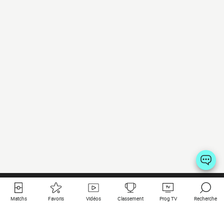
Matchs
Favoris
Vidéos
Classement
Prog TV
Recherche
Liens utiles
Clubs à la une