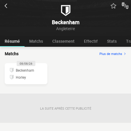
Beckenham
Angleterre
Résumé
Matchs
Classement
Effectif
Stats
Tr
Matchs
Plus de matchs
08/08/26
Beckenham
Horley
LA SUITE APRÈS CETTE PUBLICITÉ