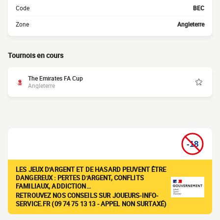
Code
BEC
Zone
Angleterre
Tournois en cours
The Emirates FA Cup
Angleterre
LES JEUX D'ARGENT ET DE HASARD PEUVENT ÊTRE
DANGEREUX : PERTES D'ARGENT, CONFLITS
FAMILIAUX, ADDICTION…
RETROUVEZ NOS CONSEILS SUR JOUEURS-INFO-
SERVICE.FR (09 74 75 13 13 - APPEL NON SURTAXÉ)