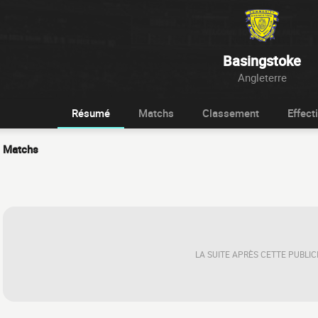
Basingstoke
Angleterre
Résumé
Matchs
Classement
Effecti
Matchs
LA SUITE APRÈS CETTE PUBLIC