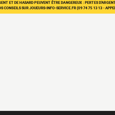
GENT ET DE HASARD PEUVENT ÊTRE DANGEREUX : PERTES D'ARGENT
 CONSEILS SUR JOUEURS-INFO-SERVICE.FR (09 74 75 13 13 - APP