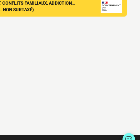
, CONFLITS FAMILIAUX, ADDICTION…
EL NON SURTAXÉ)