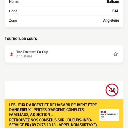
Noms
Balham
Code
BAL
Zone
Angleterre
Tournois en cours
The Emirates FA Cup
Angleterre
LES JEUX D'ARGENT ET DE HASARD PEUVENT ÊTRE
DANGEREUX : PERTES D'ARGENT, CONFLITS
FAMILIAUX, ADDICTION…
RETROUVEZ NOS CONSEILS SUR JOUEURS-INFO-
SERVICE.FR (09 74 75 13 13 - APPEL NON SURTAXÉ)