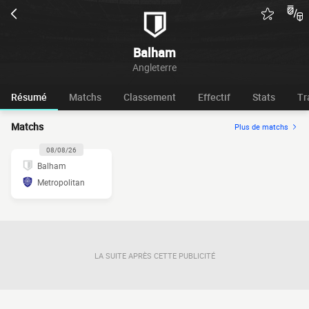
Balham
Angleterre
Résumé
Matchs
Classement
Effectif
Stats
Tr
Matchs
Plus de matchs
08/08/26
Balham
Metropolitan
LA SUITE APRÈS CETTE PUBLICITÉ