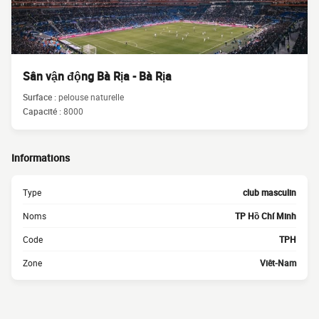
Sân vận động Bà Rịa - Bà Rịa
Surface :
pelouse naturelle
Capacité :
8000
Informations
Type
club masculin
Noms
TP Hồ Chí Minh
Code
TPH
Zone
Viêt-Nam