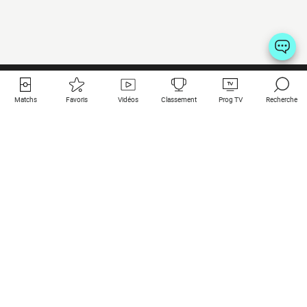
Matchs
Favoris
Vidéos
Classement
Prog TV
Recherche
Liens utiles
Clubs à la une
Tous les matchs
PSG
Matchs en live
Bayern Munich
Derniers résultats
Real Madrid
Matchs à venir
Inter
Match en streaming
Juventus
Contact
Manchester City
Mentions légales
Manchester United
Les amis de Foot Direct
Liverpool
Les guides de Foot Direct