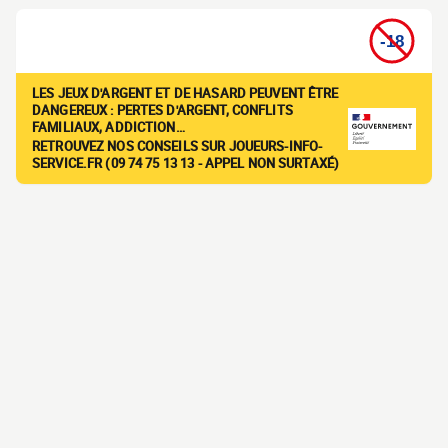
LES JEUX D'ARGENT ET DE HASARD PEUVENT ÊTRE
DANGEREUX : PERTES D'ARGENT, CONFLITS
FAMILIAUX, ADDICTION…
RETROUVEZ NOS CONSEILS SUR JOUEURS-INFO-
SERVICE.FR (09 74 75 13 13 - APPEL NON SURTAXÉ)