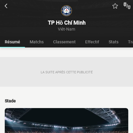
TP Hồ Chí Minh
Viêt-Nam
Résumé
Matchs
Classement
Effectif
Stats
Tr
LA SUITE APRÈS CETTE PUBLICITÉ
Stade