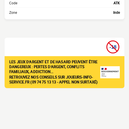
Code
ATK
Zone
Inde
LES JEUX D'ARGENT ET DE HASARD PEUVENT ÊTRE
DANGEREUX : PERTES D'ARGENT, CONFLITS
FAMILIAUX, ADDICTION…
RETROUVEZ NOS CONSEILS SUR JOUEURS-INFO-
SERVICE.FR (09 74 75 13 13 - APPEL NON SURTAXÉ)