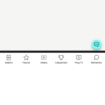
Matchs
Favoris
Vidéos
Classement
Prog TV
Recherche
Liens utiles
Clubs à la une
Tous les matchs
PSG
Matchs en live
Bayern Munich
Derniers résultats
Real Madrid
Matchs à venir
Inter
Match en streaming
Juventus
Contact
Manchester City