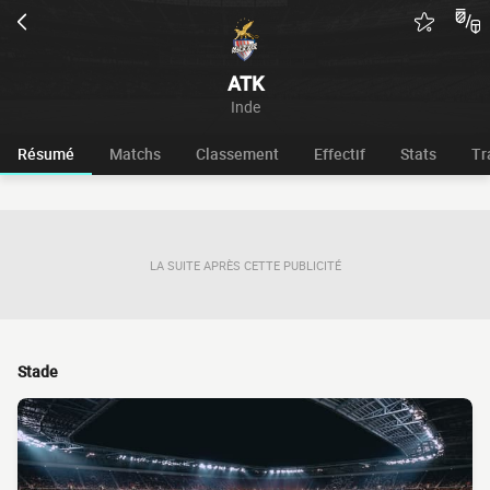
ATK
Inde
Résumé
Matchs
Classement
Effectif
Stats
Tr
LA SUITE APRÈS CETTE PUBLICITÉ
Stade