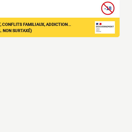
, CONFLITS FAMILIAUX, ADDICTION…
EL NON SURTAXÉ)