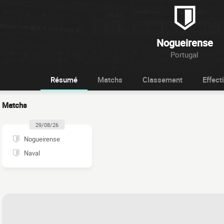
Nogueirense
Portugal
Résumé
Matchs
Classement
Effecti
Matchs
29/08/26
Nogueirense
Naval