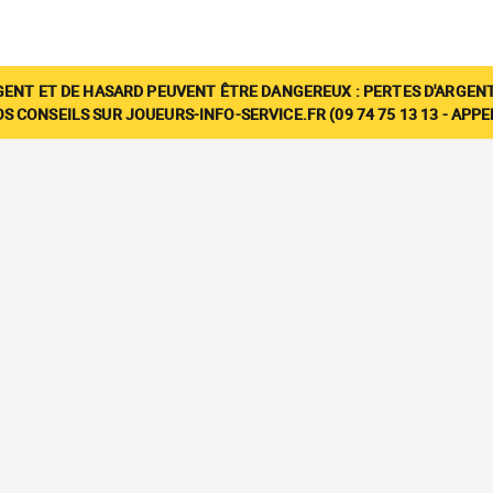
GENT ET DE HASARD PEUVENT ÊTRE DANGEREUX : PERTES D'ARGENT
 CONSEILS SUR JOUEURS-INFO-SERVICE.FR (09 74 75 13 13 - APP