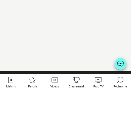
Matchs
Favoris
Vidéos
Classement
Prog TV
Recherche
Liens utiles
Clubs à la une
Tous les matchs
PSG
Matchs en live
Bayern Munich
Derniers résultats
Real Madrid
Matchs à venir
Inter
Match en streaming
Juventus