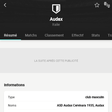
Audax
Italie
Résumé
Matchs
Classement
Effectif
Stats
Tr
LA SUITE APRÈS CETTE PUBLICITÉ
Informations
Type
club masculin
Noms
ASD Audax Cervinara 1935, Audax