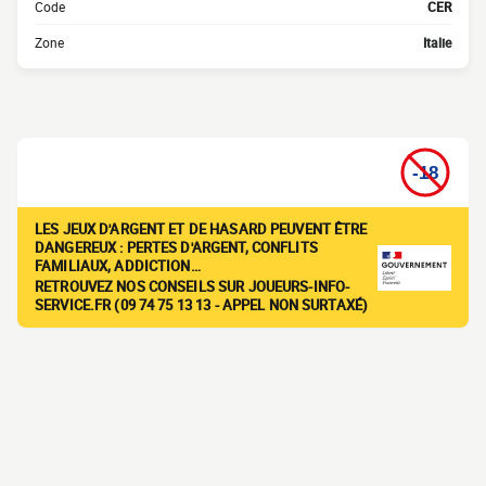
Code
CER
Zone
Italie
LES JEUX D'ARGENT ET DE HASARD PEUVENT ÊTRE
DANGEREUX : PERTES D'ARGENT, CONFLITS
FAMILIAUX, ADDICTION…
RETROUVEZ NOS CONSEILS SUR JOUEURS-INFO-
SERVICE.FR (09 74 75 13 13 - APPEL NON SURTAXÉ)