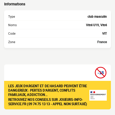
Informations
Type
club masculin
Noms
Vitré U19, Vitré
Code
VIT
Zone
France
LES JEUX D'ARGENT ET DE HASARD PEUVENT ÊTRE
DANGEREUX : PERTES D'ARGENT, CONFLITS
FAMILIAUX, ADDICTION…
RETROUVEZ NOS CONSEILS SUR JOUEURS-INFO-
SERVICE.FR (09 74 75 13 13 - APPEL NON SURTAXÉ)