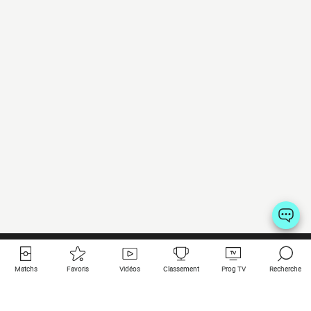
Matchs
Favoris
Vidéos
Classement
Prog TV
Recherche
Liens utiles
Clubs à la une