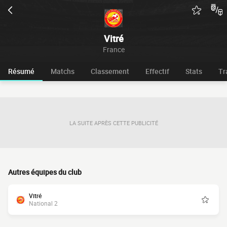
Vitré
France
Résumé
Matchs
Classement
Effectif
Stats
Tr
LA SUITE APRÈS CETTE PUBLICITÉ
Autres équipes du club
Vitré
National 2