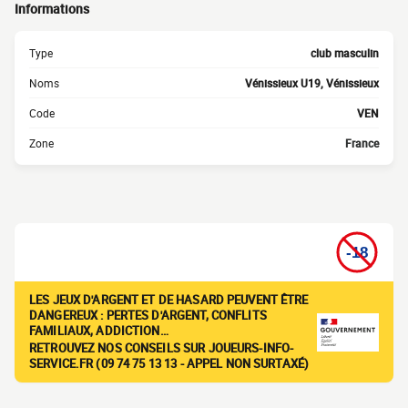
Informations
Type
club masculin
Noms
Vénissieux U19, Vénissieux
Code
VEN
Zone
France
LES JEUX D'ARGENT ET DE HASARD PEUVENT ÊTRE
DANGEREUX : PERTES D'ARGENT, CONFLITS
FAMILIAUX, ADDICTION…
RETROUVEZ NOS CONSEILS SUR JOUEURS-INFO-
SERVICE.FR (09 74 75 13 13 - APPEL NON SURTAXÉ)