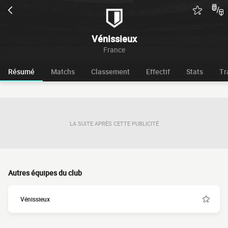
Vénissieux
France
Résumé
Matchs
Classement
Effectif
Stats
Tr
LA SUITE APRÈS CETTE PUBLICITÉ
Autres équipes du club
Vénissieux