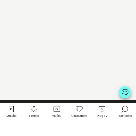
Matchs
Favoris
Vidéos
Classement
Prog TV
Recherche
Liens utiles
Clubs à la une