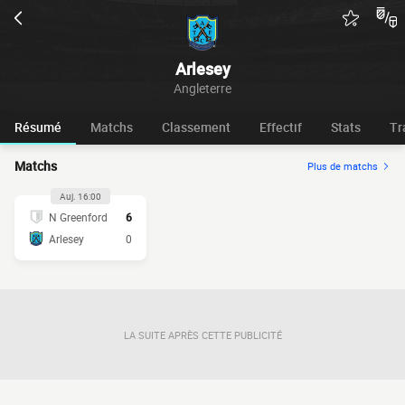
Arlesey
Angleterre
Résumé
Matchs
Classement
Effectif
Stats
Tr
Matchs
Plus de matchs
Auj. 16:00
N Greenford
6
Arlesey
0
LA SUITE APRÈS CETTE PUBLICITÉ