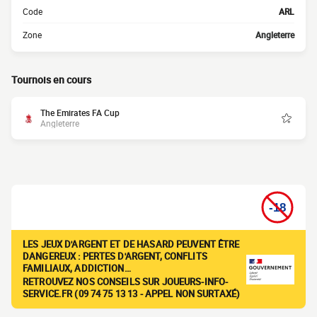
Code
ARL
Zone
Angleterre
Tournois en cours
The Emirates FA Cup
Angleterre
LES JEUX D'ARGENT ET DE HASARD PEUVENT ÊTRE
DANGEREUX : PERTES D'ARGENT, CONFLITS
FAMILIAUX, ADDICTION…
RETROUVEZ NOS CONSEILS SUR JOUEURS-INFO-
SERVICE.FR (09 74 75 13 13 - APPEL NON SURTAXÉ)