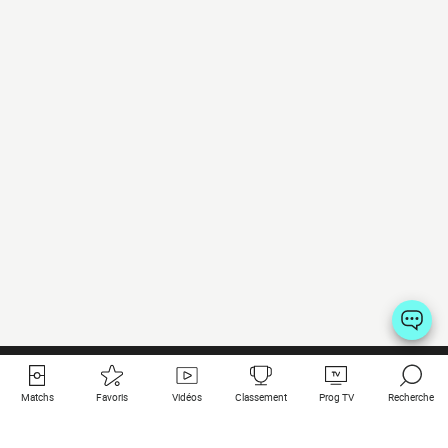
Matchs
Favoris
Vidéos
Classement
Prog TV
Recherche
Liens utiles
Clubs à la une