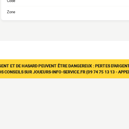
Code
Zone
GENT ET DE HASARD PEUVENT ÊTRE DANGEREUX : PERTES D'ARGENT
 CONSEILS SUR JOUEURS-INFO-SERVICE.FR (09 74 75 13 13 - APP