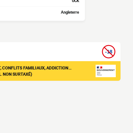
UCK
Angleterre
, CONFLITS FAMILIAUX, ADDICTION…
EL NON SURTAXÉ)