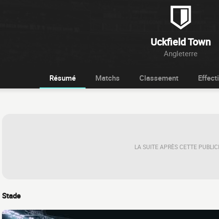
Uckfield Town
Angleterre
Résumé
Matchs
Classement
Effecti
LA SUITE APRÈS CETTE PUBLIC
Stade