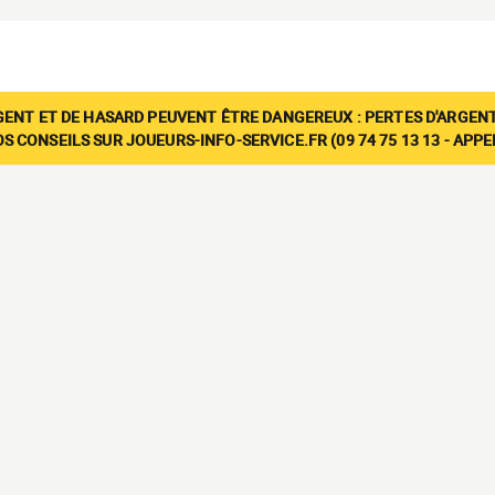
GENT ET DE HASARD PEUVENT ÊTRE DANGEREUX : PERTES D'ARGENT
 CONSEILS SUR JOUEURS-INFO-SERVICE.FR (09 74 75 13 13 - APP