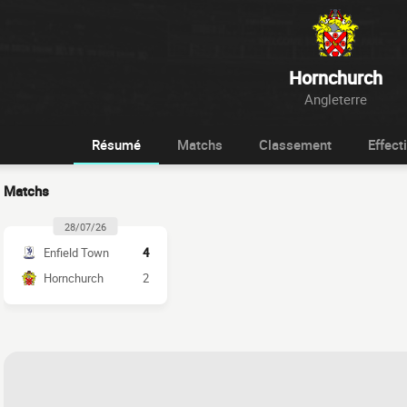
Hornchurch
Angleterre
Résumé
Matchs
Classement
Effecti
Matchs
28/07/26
Enfield Town
4
Hornchurch
2