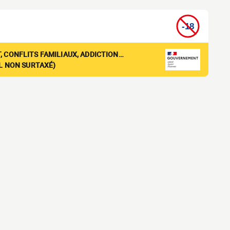
, CONFLITS FAMILIAUX, ADDICTION…
EL NON SURTAXÉ)