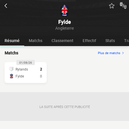
Fylde
Angleterre
Résumé
Matchs
Classement
Effectif
Stats
Tr
Matchs
Plus de matchs
01/08/26
Rylands
2
Fylde
0
LA SUITE APRÈS CETTE PUBLICITÉ