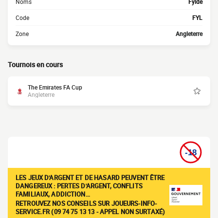
Noms
Fylde
Code
FYL
Zone
Angleterre
Tournois en cours
The Emirates FA Cup
Angleterre
LES JEUX D'ARGENT ET DE HASARD PEUVENT ÊTRE
DANGEREUX : PERTES D'ARGENT, CONFLITS
FAMILIAUX, ADDICTION…
RETROUVEZ NOS CONSEILS SUR JOUEURS-INFO-
SERVICE.FR (09 74 75 13 13 - APPEL NON SURTAXÉ)