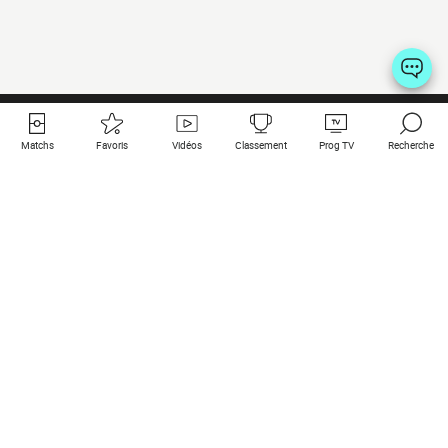
Matchs
Favoris
Vidéos
Classement
Prog TV
Recherche
Liens utiles
Clubs à la une
Tous les matchs
PSG
Matchs en live
Bayern Munich
Derniers résultats
Real Madrid
Matchs à venir
Inter
Match en streaming
Juventus
Contact
Manchester City
Mentions légales
Manchester United
Les amis de Foot Direct
Liverpool
Les guides de Foot Direct