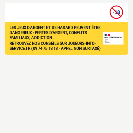
LES JEUX D'ARGENT ET DE HASARD PEUVENT ÊTRE
DANGEREUX : PERTES D'ARGENT, CONFLITS
FAMILIAUX, ADDICTION…
RETROUVEZ NOS CONSEILS SUR JOUEURS-INFO-
SERVICE.FR (09 74 75 13 13 - APPEL NON SURTAXÉ)