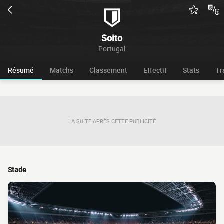
Soito
Portugal
Résumé
Matchs
Classement
Effectif
Stats
Tr
LA SUITE APRÈS CETTE PUBLICITÉ
Stade