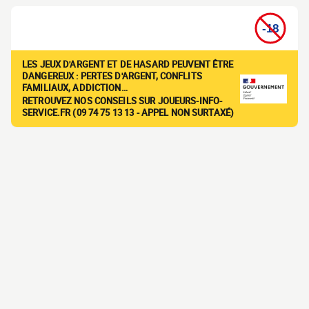
LES JEUX D'ARGENT ET DE HASARD PEUVENT ÊTRE
DANGEREUX : PERTES D'ARGENT, CONFLITS
FAMILIAUX, ADDICTION…
RETROUVEZ NOS CONSEILS SUR JOUEURS-INFO-
SERVICE.FR (09 74 75 13 13 - APPEL NON SURTAXÉ)