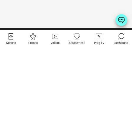
Matchs
Favoris
Vidéos
Classement
Prog TV
Recherche
Liens utiles
Clubs à la une
Tous les matchs
PSG
Matchs en live
Bayern Munich
Derniers résultats
Real Madrid
Matchs à venir
Inter
Match en streaming
Juventus
Contact
Manchester City
Mentions légales
Manchester United
Les amis de Foot Direct
Liverpool
Les guides de Foot Direct