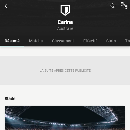
Carina
Australie
Résumé
Matchs
Classement
Effectif
Stats
Tr
LA SUITE APRÈS CETTE PUBLICITÉ
Stade