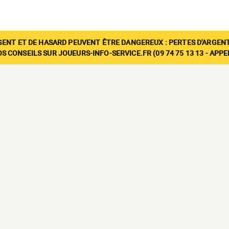
GENT ET DE HASARD PEUVENT ÊTRE DANGEREUX : PERTES D'ARGENT
 CONSEILS SUR JOUEURS-INFO-SERVICE.FR (09 74 75 13 13 - APP