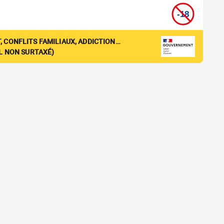
, CONFLITS FAMILIAUX, ADDICTION…
EL NON SURTAXÉ)