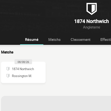
1874 Northwich
Angleterre
Résumé
Matchs
Classement
Effecti
Matchs
08/08/26
1874 Northwich
Rossington M.