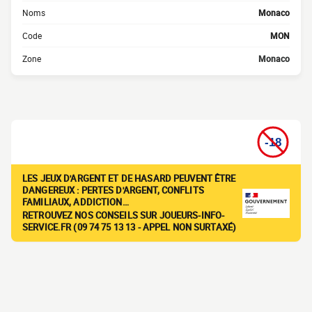
Noms
Monaco
Code
MON
Zone
Monaco
LES JEUX D'ARGENT ET DE HASARD PEUVENT ÊTRE
DANGEREUX : PERTES D'ARGENT, CONFLITS
FAMILIAUX, ADDICTION…
RETROUVEZ NOS CONSEILS SUR JOUEURS-INFO-
SERVICE.FR (09 74 75 13 13 - APPEL NON SURTAXÉ)