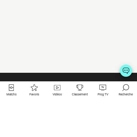
Matchs
Favoris
Vidéos
Classement
Prog TV
Recherche
Liens utiles
Clubs à la une
Tous les matchs
PSG
Matchs en live
Bayern Munich
Derniers résultats
Real Madrid
Matchs à venir
Inter
Match en streaming
Juventus